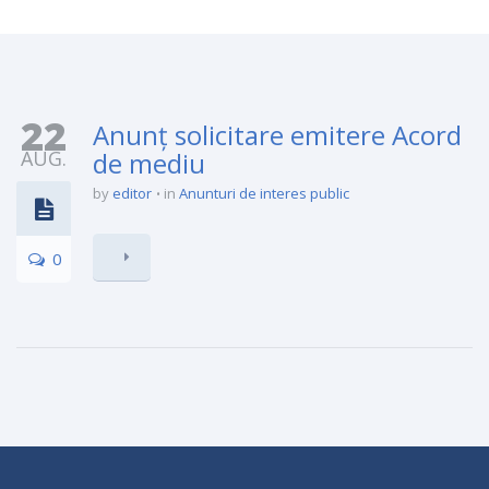
22
Anunț solicitare emitere Acord
AUG.
de mediu
by
editor
in
Anunturi de interes public
0